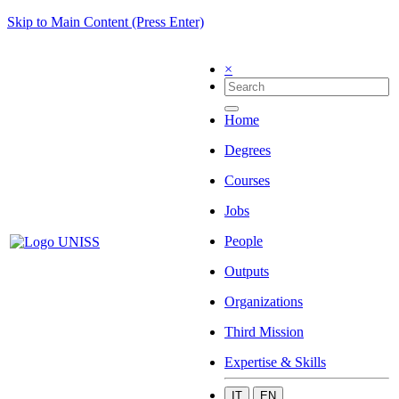
Skip to Main Content (Press Enter)
×
Home
Degrees
Courses
Jobs
People
Outputs
Organizations
Third Mission
Expertise & Skills
IT
EN