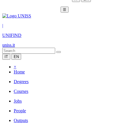
☰
|
UNIFIND
uniss.it
IT
EN
×
Home
Degrees
Courses
Jobs
People
Outputs