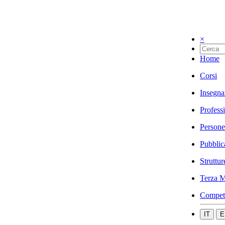
×
Home
Corsi
Insegna
Profess
Persone
Pubblic
Struttur
Terza M
Compet
IT
E