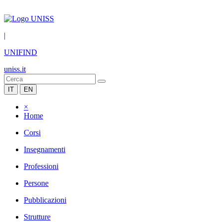
|
UNIFIND
uniss.it
IT
EN
×
Home
Corsi
Insegnamenti
Professioni
Persone
Pubblicazioni
Strutture