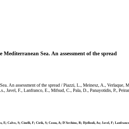
e Mediterranean Sea. An assessment of the spread
a. An assessment of the spread / Piazzi, L., Meinesz, A., Verlaque, M.,
i, A.s., Javel, F., Lanfranco, E., Mifsud, C., Pala, D., Panayotidis, 
s, E; Calvo, S; Cinelli, F; Cirik, S; Cossu, A; D'Archino, R; Djellouli, As; Javel, F; Lanfranc