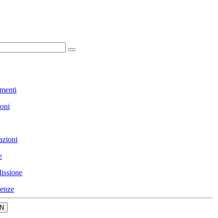
menti
ioni
azioni
e
issione
enze
N