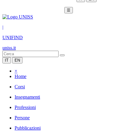
☰
|
UNIFIND
uniss.it
IT
EN
×
Home
Corsi
Insegnamenti
Professioni
Persone
Pubblicazioni