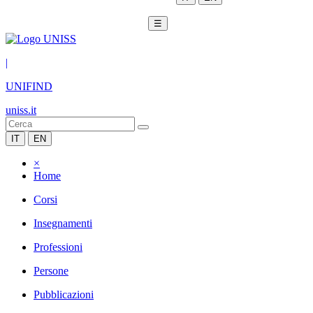
☰
|
UNIFIND
uniss.it
IT
EN
×
Home
Corsi
Insegnamenti
Professioni
Persone
Pubblicazioni