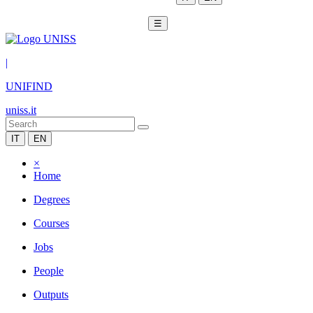
☰
|
UNIFIND
uniss.it
IT
EN
×
Home
Degrees
Courses
Jobs
People
Outputs