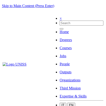
Skip to Main Content (Press Enter)
×
Home
Degrees
Courses
Jobs
People
Outputs
Organizations
Third Mission
Expertise & Skills
IT
EN