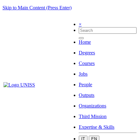
Skip to Main Content (Press Enter)
×
Home
Degrees
Courses
Jobs
People
Outputs
Organizations
Third Mission
Expertise & Skills
IT
EN