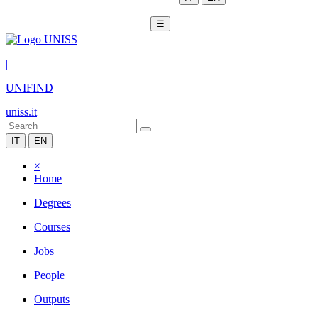
☰
|
UNIFIND
uniss.it
IT
EN
×
Home
Degrees
Courses
Jobs
People
Outputs