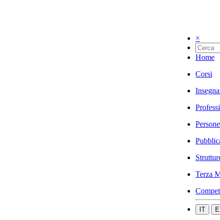
×
Home
Corsi
Insegna
Profess
Persone
Pubblic
Struttur
Terza M
Compet
IT
E