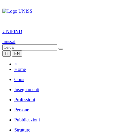
|
UNIFIND
uniss.it
IT
EN
×
Home
Corsi
Insegnamenti
Professioni
Persone
Pubblicazioni
Strutture