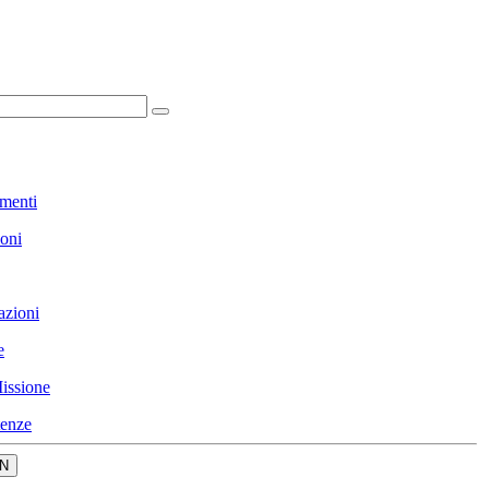
menti
ioni
azioni
e
issione
enze
N