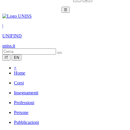
☰
|
UNIFIND
uniss.it
IT
EN
×
Home
Corsi
Insegnamenti
Professioni
Persone
Pubblicazioni