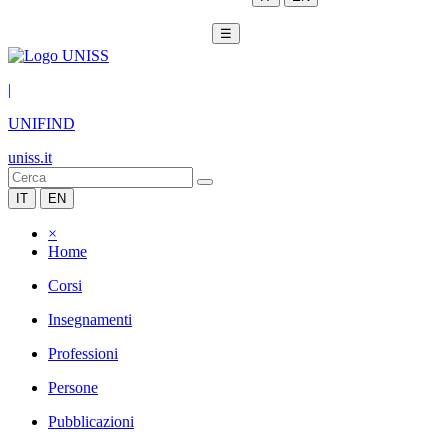
☰
|
UNIFIND
uniss.it
IT
EN
×
Home
Corsi
Insegnamenti
Professioni
Persone
Pubblicazioni