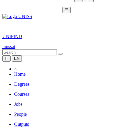
☰
|
UNIFIND
uniss.it
IT
EN
×
Home
Degrees
Courses
Jobs
People
Outputs