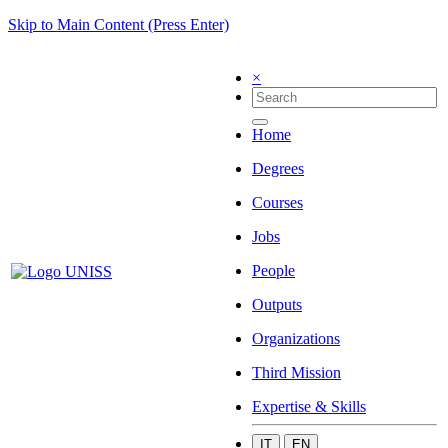
Skip to Main Content (Press Enter)
×
Home
Degrees
Courses
Jobs
People
Outputs
Organizations
Third Mission
Expertise & Skills
IT
EN