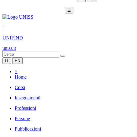
☰
|
UNIFIND
uniss.it
IT
EN
×
Home
Corsi
Insegnamenti
Professioni
Persone
Pubblicazioni