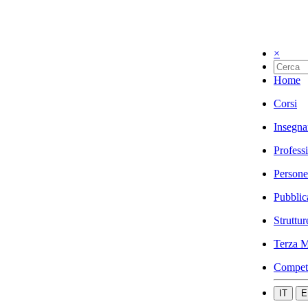
×
Home
Corsi
Insegna
Profess
Persone
Pubblic
Struttur
Terza M
Compet
IT
E