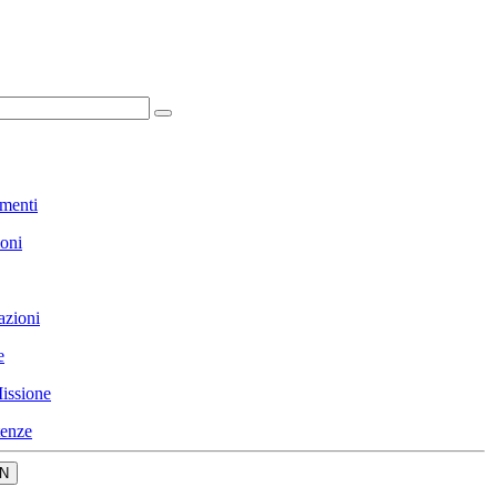
menti
ioni
azioni
e
issione
enze
N