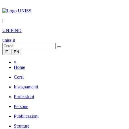
|
UNIFIND
uniss.it
IT
EN
×
Home
Corsi
Insegnamenti
Professioni
Persone
Pubblicazioni
Strutture