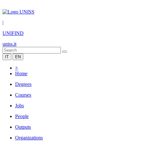
|
UNIFIND
uniss.it
IT
EN
×
Home
Degrees
Courses
Jobs
People
Outputs
Organizations