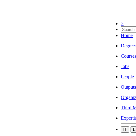
×
Home
Degree
Course
Jobs
People
Outputs
Organiz
Third M
Experti
IT
E