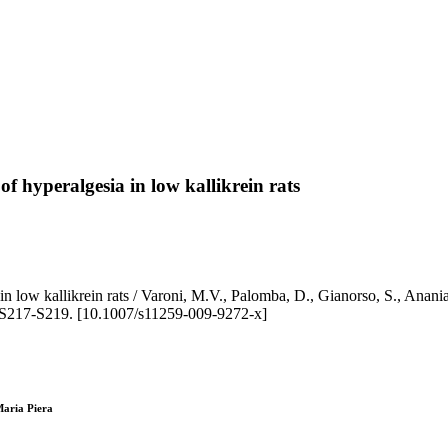
of hyperalgesia in low kallikrein rats
sia in low kallikrein rats / Varoni, M.V., Palomba, D., Gianorso, S.
217-S219. [10.1007/s11259-009-9272-x]
Maria Piera