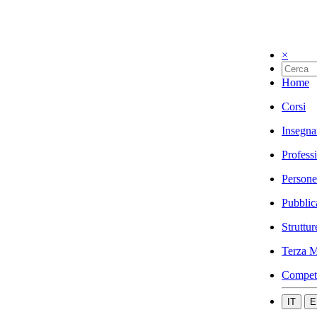
×
Home
Corsi
Insegna
Profess
Persone
Pubblic
Struttur
Terza M
Compet
IT
E