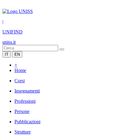
|
UNIFIND
uniss.it
IT
EN
×
Home
Corsi
Insegnamenti
Professioni
Persone
Pubblicazioni
Strutture