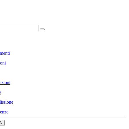
menti
ioni
azioni
e
issione
enze
N