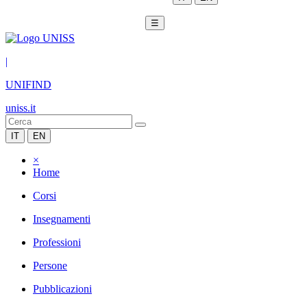
☰
|
UNIFIND
uniss.it
IT
EN
×
Home
Corsi
Insegnamenti
Professioni
Persone
Pubblicazioni