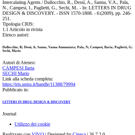
Intercalating Agents / Dallocchio, R., Dessì, A., Sanna, V.A., Pala,
N., Campesi, I., Paglietti, G., Sechi, M.. - In: LETTERS IN DRUG
DESIGN & DISCOVERY. - ISSN 1570-1808. - 6:(2009), pp. 246-
251.
Tipologia CRIS:
1.1 Articolo in rivista
Elenco autori:
Dallocchio, R; Dessì, A; Sanna, Vanna Annunziata; Pala, N; Campesi, Ilaria; Paglietti, G;
Sechi, Mario
Autori di Ateneo:
CAMPESI Ilaria
SECHI Mario
Link alla scheda completa:
https://iris.uniss.it/handle/11388/79994
Pubblicato in:
LETTERS IN DRUG DESIGN & DISCOVERY
Journal
Utilizzo dei cookie
Realizzato con
VIVO
| Designed by
Cineca
| 26.7.2.0