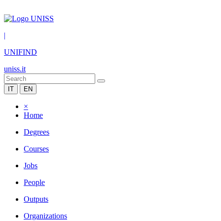
|
UNIFIND
uniss.it
IT
EN
×
Home
Degrees
Courses
Jobs
People
Outputs
Organizations