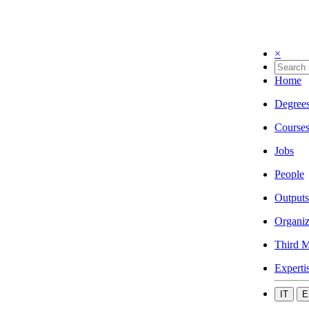
×
Home
Degree
Course
Jobs
People
Outputs
Organiz
Third M
Experti
IT
E