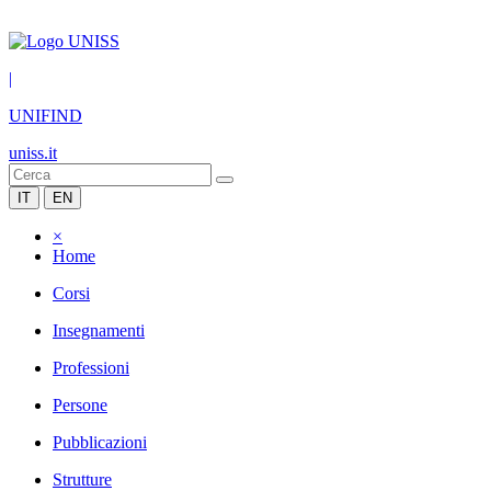
|
UNIFIND
uniss.it
IT
EN
×
Home
Corsi
Insegnamenti
Professioni
Persone
Pubblicazioni
Strutture