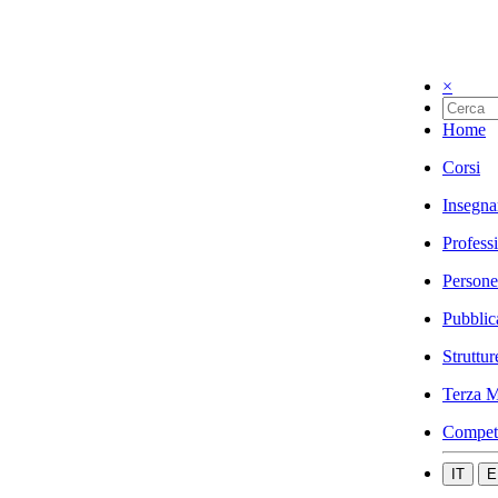
×
Home
Corsi
Insegna
Profess
Persone
Pubblic
Struttur
Terza M
Compet
IT
E