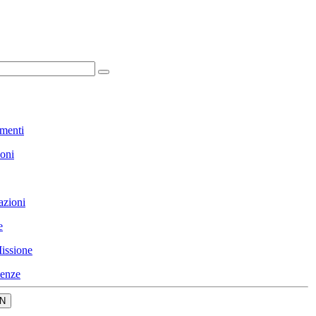
menti
ioni
azioni
e
issione
enze
N