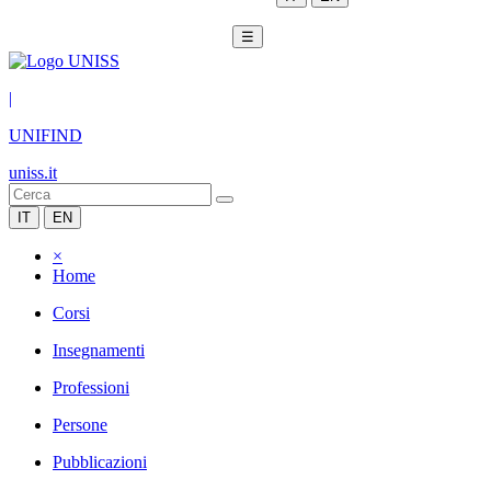
☰
|
UNIFIND
uniss.it
IT
EN
×
Home
Corsi
Insegnamenti
Professioni
Persone
Pubblicazioni