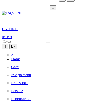
☰
|
UNIFIND
uniss.it
IT
EN
×
Home
Corsi
Insegnamenti
Professioni
Persone
Pubblicazioni