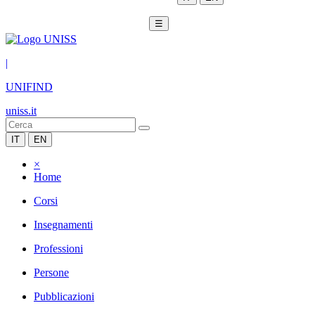
☰
|
UNIFIND
uniss.it
IT
EN
×
Home
Corsi
Insegnamenti
Professioni
Persone
Pubblicazioni