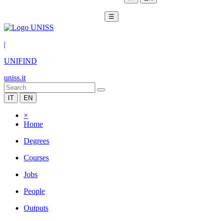
☰
|
UNIFIND
uniss.it
IT
EN
×
Home
Degrees
Courses
Jobs
People
Outputs