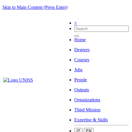
Skip to Main Content (Press Enter)
×
Home
Degrees
Courses
Jobs
People
Outputs
Organizations
Third Mission
Expertise & Skills
IT
EN