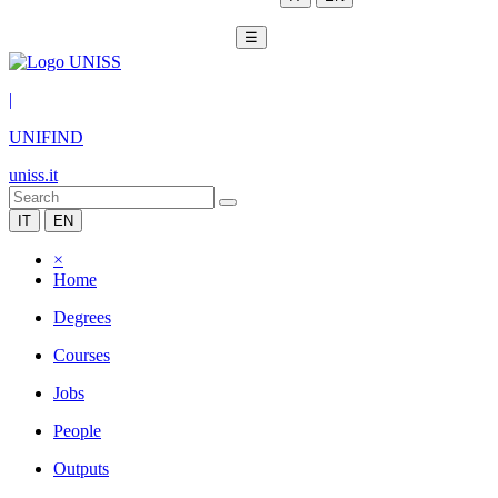
☰
|
UNIFIND
uniss.it
IT
EN
×
Home
Degrees
Courses
Jobs
People
Outputs