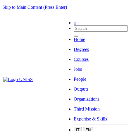
Skip to Main Content (Press Enter)
×
Home
Degrees
Courses
Jobs
People
Outputs
Organizations
Third Mission
Expertise & Skills
IT
EN