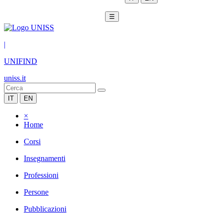
☰
|
UNIFIND
uniss.it
IT
EN
×
Home
Corsi
Insegnamenti
Professioni
Persone
Pubblicazioni