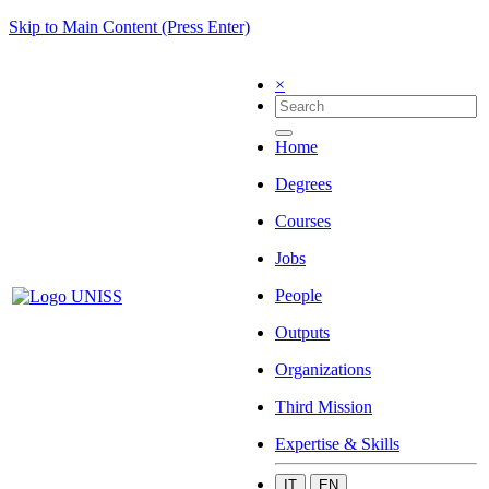
Skip to Main Content (Press Enter)
×
Home
Degrees
Courses
Jobs
People
Outputs
Organizations
Third Mission
Expertise & Skills
IT
EN