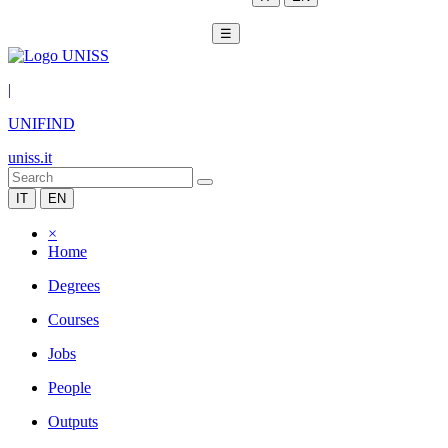
☰
|
UNIFIND
uniss.it
IT
EN
×
Home
Degrees
Courses
Jobs
People
Outputs