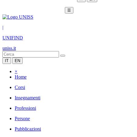
☰
|
UNIFIND
uniss.it
IT
EN
×
Home
Corsi
Insegnamenti
Professioni
Persone
Pubblicazioni