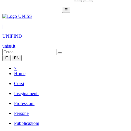
☰
|
UNIFIND
uniss.it
IT
EN
×
Home
Corsi
Insegnamenti
Professioni
Persone
Pubblicazioni