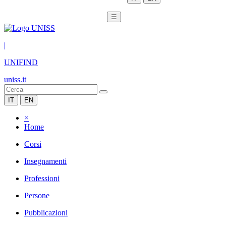
☰
|
UNIFIND
uniss.it
IT
EN
×
Home
Corsi
Insegnamenti
Professioni
Persone
Pubblicazioni