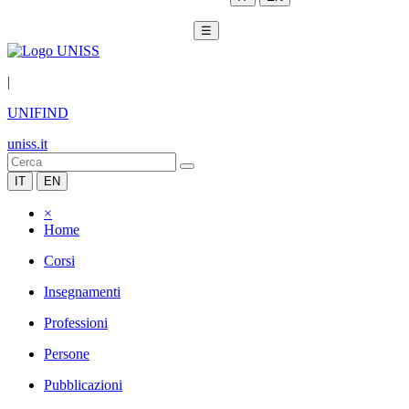
☰
|
UNIFIND
uniss.it
IT
EN
×
Home
Corsi
Insegnamenti
Professioni
Persone
Pubblicazioni