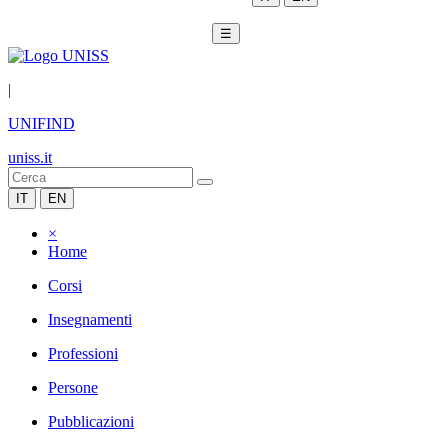
☰
|
UNIFIND
uniss.it
IT
EN
×
Home
Corsi
Insegnamenti
Professioni
Persone
Pubblicazioni