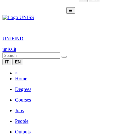
☰
|
UNIFIND
uniss.it
IT
EN
×
Home
Degrees
Courses
Jobs
People
Outputs