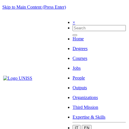
Skip to Main Content (Press Enter)
×
Home
Degrees
Courses
Jobs
People
Outputs
Organizations
Third Mission
Expertise & Skills
IT
EN