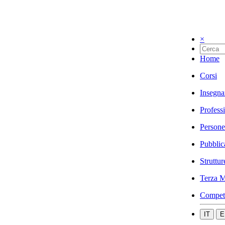
×
Home
Corsi
Insegna
Profess
Persone
Pubblic
Struttur
Terza M
Compet
IT
E