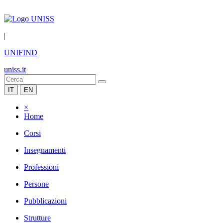
|
UNIFIND
uniss.it
IT
EN
×
Home
Corsi
Insegnamenti
Professioni
Persone
Pubblicazioni
Strutture