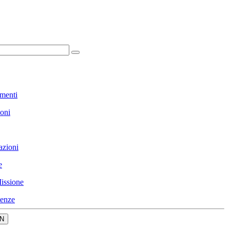
menti
ioni
azioni
e
issione
enze
N