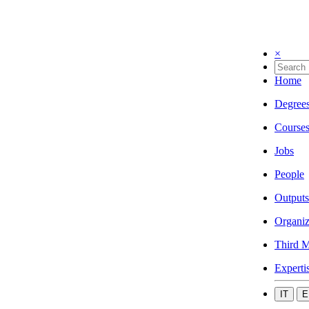
×
Home
Degree
Course
Jobs
People
Outputs
Organiz
Third M
Experti
IT
E