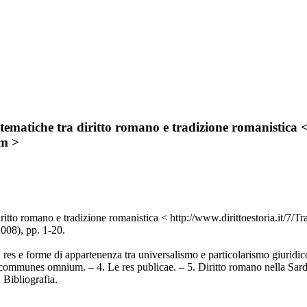
ematiche tra diritto romano e tradizione romanistica < 
m >
iritto romano e tradizione romanistica < http://www.dirittoestoria.it
08), pp. 1-20.
 res e forme di appartenenza tra universalismo e particolarismo giurid
 res communes omnium. – 4. Le res publicae. – 5. Diritto romano nella 
. Bibliografia.