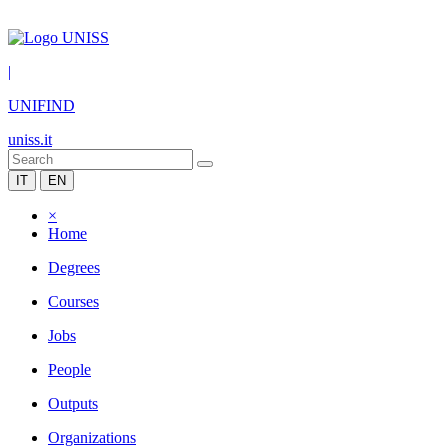
|
UNIFIND
uniss.it
IT
EN
×
Home
Degrees
Courses
Jobs
People
Outputs
Organizations