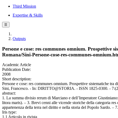
Third Mission
Expertise & Skills
☰
Outputs
Persone e cose: res communes omnium. Prospettive sist
Romana/Sini-Persone-cose-res-communes-omnium.ht
Academic Article
Publication Date:
2008
Short description:
Persone e cose: res communes omnium. Prospettive sistematiche tra d
Sini, Francesco. - In: DIRITTO@STORIA. - ISSN 1825-0300. - 7:(20
abstract:
1. La summa divisio rerum di Marciano e dell’Imperatore Giustiniano:
litora maris). – 3. Brevi cenni alle vicende storiche della categoria
appartenenza della terra nel diritto e nella storia del Popolo Sardo. – 7
Iris type:
1.1 Articolo in rivista