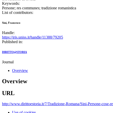
Keywords:
Persone; res communes; tradizione romanistica
List of contributors:
Sini, Francesco
Handle:
https://iris.uniss.it/handle/11388/79205
Published in:
DIRITTO@STORIA
Journal
Overview
Overview
URL
http://www.dirittoestoria.it/7/Tradizione-Romana/Sini-Persone-cos
Use of cookies