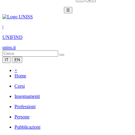
☰
|
UNIFIND
uniss.it
IT
EN
×
Home
Corsi
Insegnamenti
Professioni
Persone
Pubblicazioni