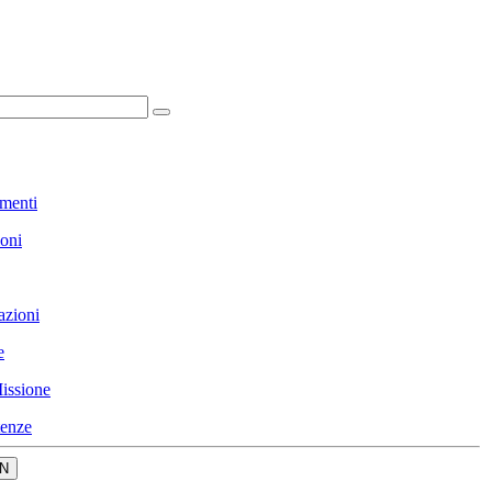
menti
ioni
azioni
e
issione
enze
N