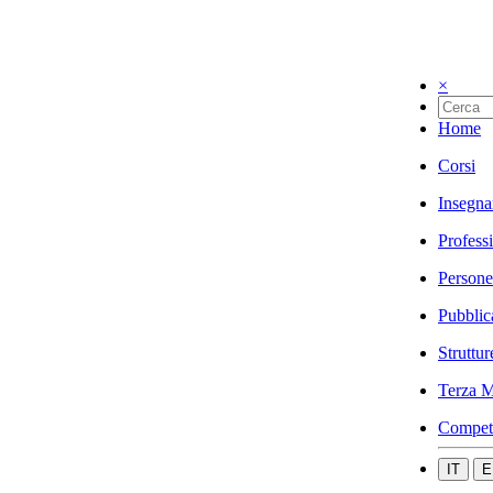
×
Home
Corsi
Insegna
Profess
Persone
Pubblic
Struttur
Terza M
Compet
IT
E