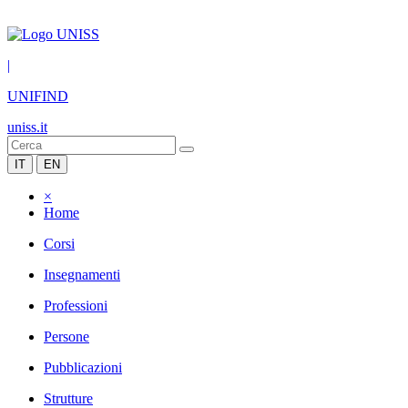
|
UNIFIND
uniss.it
IT
EN
×
Home
Corsi
Insegnamenti
Professioni
Persone
Pubblicazioni
Strutture