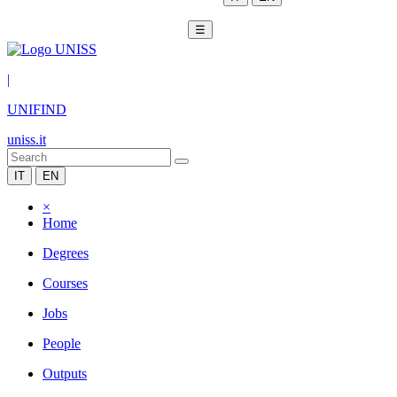
☰
|
UNIFIND
uniss.it
IT
EN
×
Home
Degrees
Courses
Jobs
People
Outputs