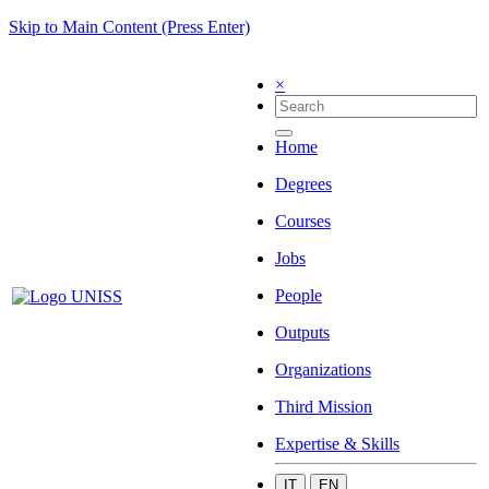
Skip to Main Content (Press Enter)
×
Home
Degrees
Courses
Jobs
People
Outputs
Organizations
Third Mission
Expertise & Skills
IT
EN