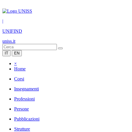
|
UNIFIND
uniss.it
IT
EN
×
Home
Corsi
Insegnamenti
Professioni
Persone
Pubblicazioni
Strutture