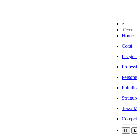
×
Home
Corsi
Insegna
Profess
Persone
Pubblic
Struttur
Terza M
Compet
IT
E