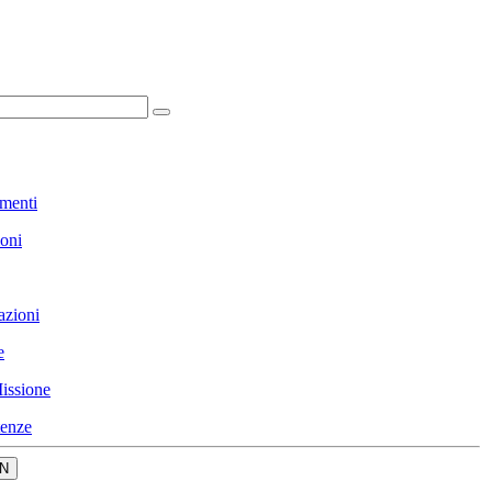
menti
ioni
azioni
e
issione
enze
N