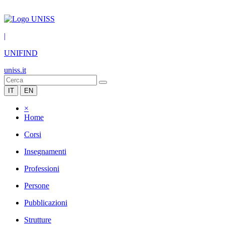
|
UNIFIND
uniss.it
IT
EN
×
Home
Corsi
Insegnamenti
Professioni
Persone
Pubblicazioni
Strutture