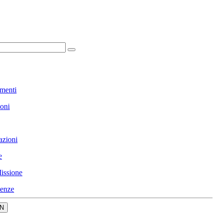
menti
ioni
azioni
e
issione
enze
N