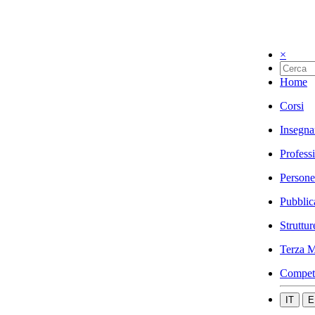
×
Home
Corsi
Insegna
Profess
Persone
Pubblic
Struttur
Terza M
Compet
IT
E