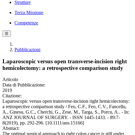
Strutture
Terza Missione
Competenze
☰
Pubblicazioni
Laparoscopic versus open transverse-incision right
hemicolectomy: a retrospective comparison study
Articolo
Data di Pubblicazione:
2019
Citazione:
Laparoscopic versus open transverse-incision right hemicolectomy:
a retrospective comparison study / Feo, C.F., Feo, C.V., Fancellu,
A., Ginesu, G.C., Cherchi, G., Zese, M., Targa, S., Porcu, A.. - In:
ANZ JOURNAL OF SURGERY. - ISSN 1445-1433. - 89:7-
8(2019), pp. 292-296. [10.1111/ans.15166]
Abstract:
The optimal surgical approach to right colon cancer is still under