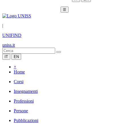
☰
|
UNIFIND
uniss.it
IT
EN
×
Home
Corsi
Insegnamenti
Professioni
Persone
Pubblicazioni