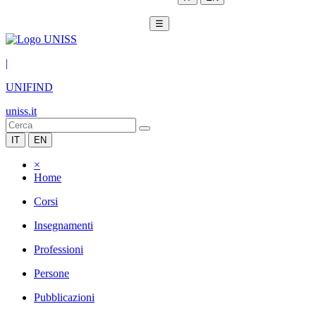
☰
|
UNIFIND
uniss.it
IT
EN
×
Home
Corsi
Insegnamenti
Professioni
Persone
Pubblicazioni