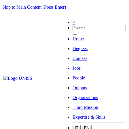
Skip to Main Content (Press Enter)
×
Home
Degrees
Courses
Jobs
People
Outputs
Organizations
Third Mission
Expertise & Skills
IT
EN