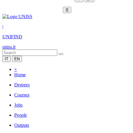
☰
|
UNIFIND
uniss.it
IT
EN
×
Home
Degrees
Courses
Jobs
People
Outputs