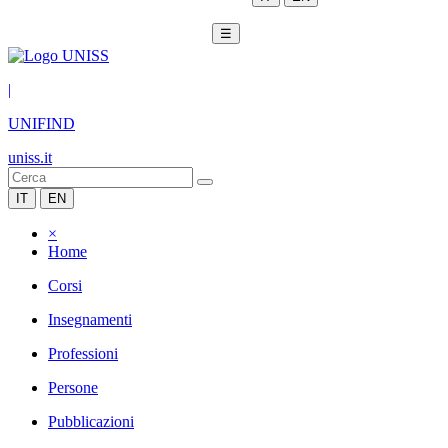
☰
|
UNIFIND
uniss.it
IT
EN
×
Home
Corsi
Insegnamenti
Professioni
Persone
Pubblicazioni