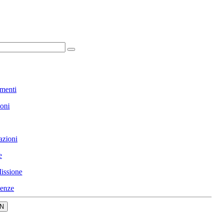
menti
ioni
azioni
e
issione
enze
N