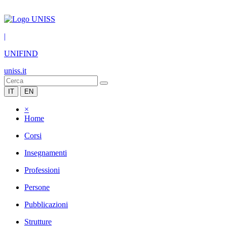
|
UNIFIND
uniss.it
IT
EN
×
Home
Corsi
Insegnamenti
Professioni
Persone
Pubblicazioni
Strutture