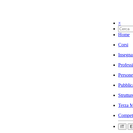
×
Home
Corsi
Insegna
Profess
Persone
Pubblic
Struttur
Terza M
Compet
IT
E