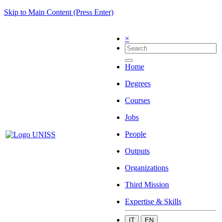
Skip to Main Content (Press Enter)
×
Home
Degrees
Courses
Jobs
People
Outputs
Organizations
Third Mission
Expertise & Skills
IT
EN