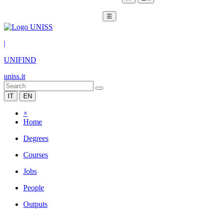
☰
|
UNIFIND
uniss.it
IT
EN
×
Home
Degrees
Courses
Jobs
People
Outputs