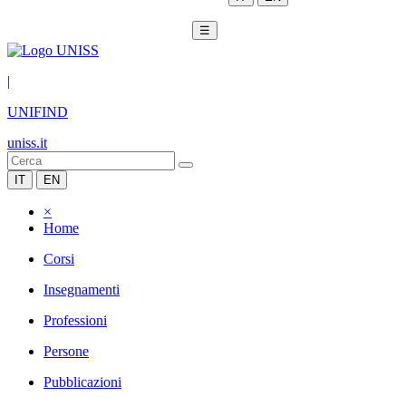
☰
|
UNIFIND
uniss.it
IT
EN
×
Home
Corsi
Insegnamenti
Professioni
Persone
Pubblicazioni