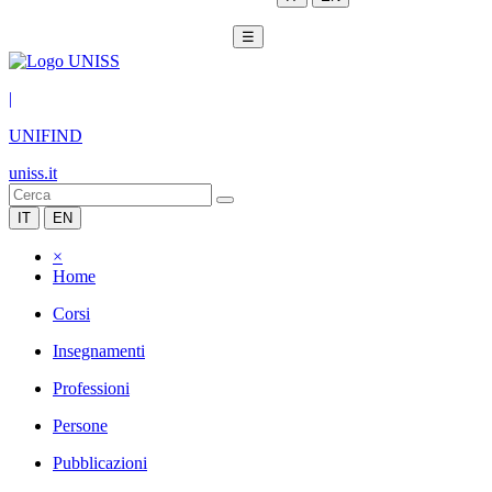
☰
|
UNIFIND
uniss.it
IT
EN
×
Home
Corsi
Insegnamenti
Professioni
Persone
Pubblicazioni