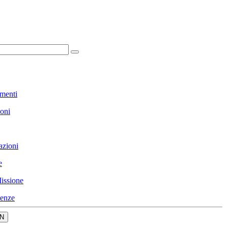
menti
ioni
azioni
e
issione
enze
N