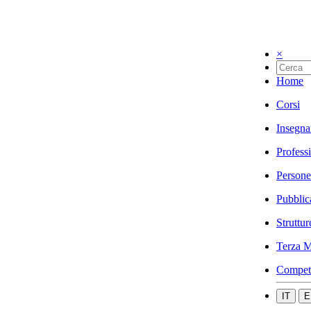
×
Home
Corsi
Insegna
Profess
Persone
Pubblic
Struttur
Terza M
Compet
IT
E