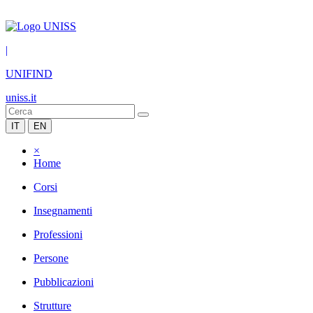
|
UNIFIND
uniss.it
IT
EN
×
Home
Corsi
Insegnamenti
Professioni
Persone
Pubblicazioni
Strutture