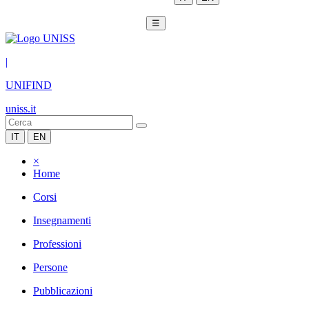
☰
|
UNIFIND
uniss.it
IT
EN
×
Home
Corsi
Insegnamenti
Professioni
Persone
Pubblicazioni