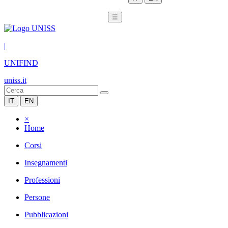
☰
|
UNIFIND
uniss.it
IT
EN
×
Home
Corsi
Insegnamenti
Professioni
Persone
Pubblicazioni