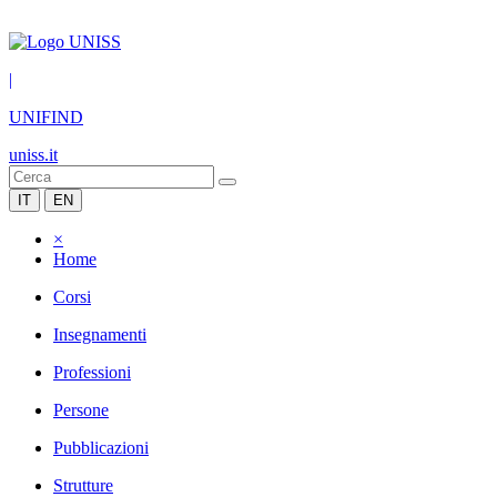
|
UNIFIND
uniss.it
IT
EN
×
Home
Corsi
Insegnamenti
Professioni
Persone
Pubblicazioni
Strutture