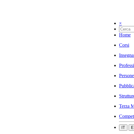
×
Home
Corsi
Insegna
Profess
Persone
Pubblic
Struttur
Terza M
Compet
IT
E