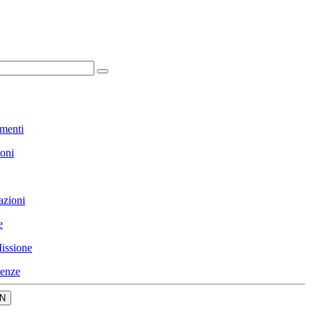
menti
ioni
azioni
e
issione
enze
N