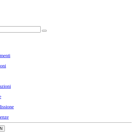
menti
ioni
azioni
e
issione
enze
N