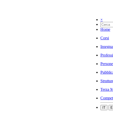
×
Home
Corsi
Insegna
Profess
Persone
Pubblic
Struttur
Terza M
Compet
IT
E