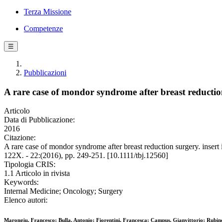
Terza Missione
Competenze
☰
Pubblicazioni
A rare case of mondor syndrome after breast reduction 
Articolo
Data di Pubblicazione:
2016
Citazione:
A rare case of mondor syndrome after breast reduction surgery. inse
122X. - 22:(2016), pp. 249-251. [10.1111/tbj.12560]
Tipologia CRIS:
1.1 Articolo in rivista
Keywords:
Internal Medicine; Oncology; Surgery
Elenco autori:
Marongiu, Francesco; Bulla, Antonio; Fiorentini, Francesca; Campus, Gianvittorio; Rubi