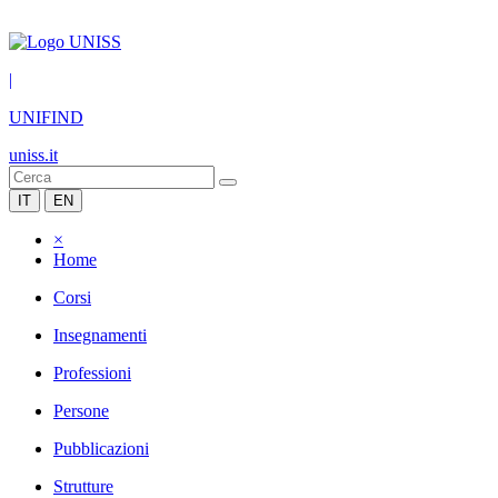
|
UNIFIND
uniss.it
IT
EN
×
Home
Corsi
Insegnamenti
Professioni
Persone
Pubblicazioni
Strutture